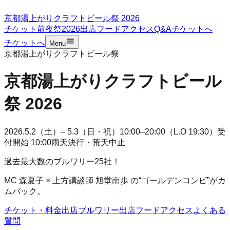
京都湯上がりクラフトビール祭 2026
チケット
前夜祭2026
出店
フード
アクセス
Q&A
チケットへ
チケットへ
Menu
京都湯上がりクラフトビール祭
京都湯上がりクラフトビール
祭 2026
2026.5.2（土）– 5.3（日・祝）
10:00–20:00（L.O 19:30）
受
付開始 10:00
雨天決行・荒天中止
過去最大数のブルワリー25社！
MC 森夏子 × 上方講談師 旭堂南歩
の“ゴールデンコンビ”がカ
ムバック。
チケット・料金
出店ブルワリー
出店フード
アクセス
よくある
質問